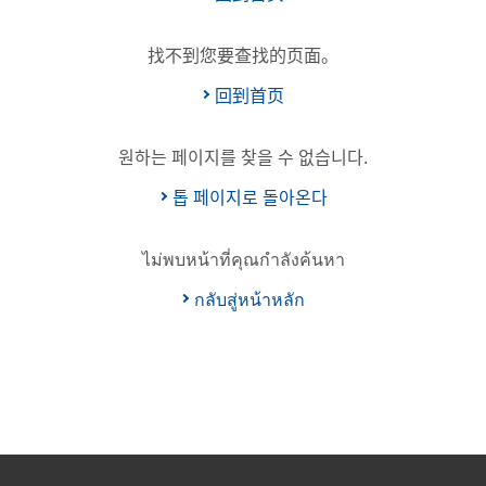
找不到您要查找的页面。
回到首页
원하는 페이지를 찾을 수 없습니다.
톱 페이지로 돌아온다
ไม่พบหน้าที่คุณกำลังค้นหา
กลับสู่หน้าหลัก