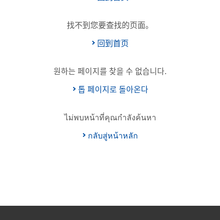
找不到您要查找的页面。
回到首页
원하는 페이지를 찾을 수 없습니다.
톱 페이지로 돌아온다
ไม่พบหน้าที่คุณกำลังค้นหา
กลับสู่หน้าหลัก