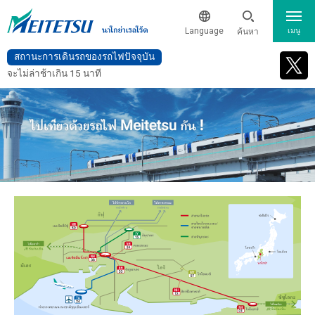
Language
ค้นหา
เมนู
สถานะการเดินรถของรถไฟปัจจุบัน
สถานะการเดินรถของรถไฟปัจจุบัน
日本語
จะไม่ล่าช้าเกิน 15 นาที
จากและไปสนามบิน
English
簡体中文
ข้อมูลรถไฟและตั๋ว
繁体中文
ข้อมูลรถไฟและตั๋ว
สถานที่ท่องเที่ยว
แผนที่เส้นทาง
한국어
สิ่งอำนวยความสะดวก - Wi-Fi และอื่นๆ
แผนที่คำแนะนำสำหรับสถานีหลัก
Company Profile・I
จองตั๋วรถไฟชั้น
ข้อมูลสิ่งอำนวยความสะดวกสำหรับผู้พิการ
R(เฉพาะภาษาอังกฤ
หนึ่งทางอินเตอร์