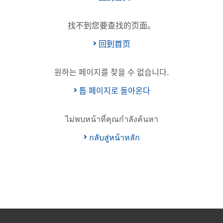
找不到您要查找的页面。
回到首页
원하는 페이지를 찾을 수 없습니다.
톱 페이지로 돌아온다
ไม่พบหน้าที่คุณกำลังค้นหา
กลับสู่หน้าหลัก