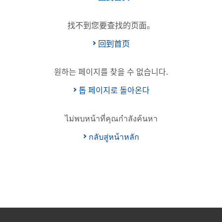
找不到您要查找的页面。
回到首页
원하는 페이지를 찾을 수 없습니다.
톱 페이지로 돌아온다
ไม่พบหน้าที่คุณกำลังค้นหา
กลับสู่หน้าหลัก