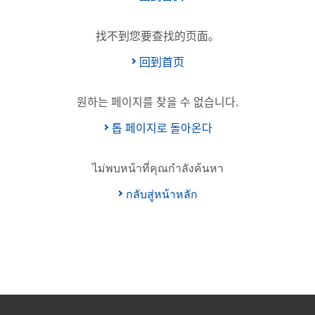
找不到您要查找的页面。
回到首页
원하는 페이지를 찾을 수 없습니다.
톱 페이지로 돌아온다
ไม่พบหน้าที่คุณกำลังค้นหา
กลับสู่หน้าหลัก