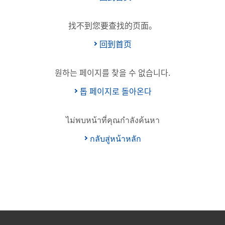
找不到您要查找的页面。
回到首页
원하는 페이지를 찾을 수 없습니다.
톱 페이지로 돌아온다
ไม่พบหน้าที่คุณกำลังค้นหา
กลับสู่หน้าหลัก