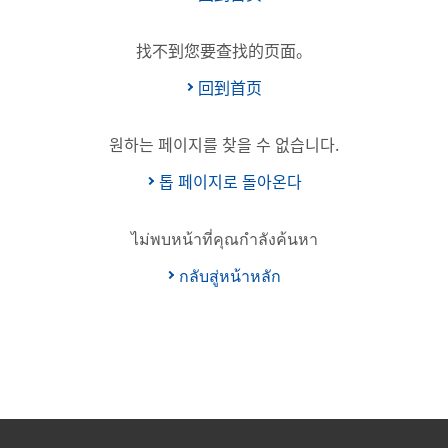
找不到您要查找的页面。
回到首页
원하는 페이지를 찾을 수 없습니다.
톱 페이지로 돌아온다
ไม่พบหน้าที่คุณกำลังค้นหา
กลับสู่หน้าหลัก